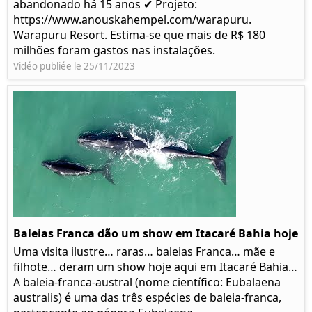
abandonado há 15 anos ✔ Projeto:
https://www.anouskahempel.com/warapuru.
Warapuru Resort. Estima-se que mais de R$ 180
milhões foram gastos nas instalações.
Vidéo publiée le 25/11/2023
Baleias Franca dão um show em Itacaré Bahia hoje
Uma visita ilustre… raras… baleias Franca… mãe e
filhote… deram um show hoje aqui em Itacaré Bahia…
A baleia-franca-austral (nome científico: Eubalaena
australis) é uma das três espécies de baleia-franca,