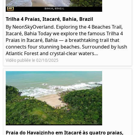
Trilha 4 Praias, Itacaré, Bahia, Brazil
By NeonSkyOverland. Exploring the 4 Beaches Trail,
Itacaré, Bahia Today we explore the famous Trilha 4
Praias in Itacaré, Bahia — a breathtaking trail that
connects four stunning beaches. Surrounded by lush
Atlantic Forest and crystal-clear waters...
Vidéo publiée le 02/10/2025
Praia do Havaizinho em Itacaré às quatro praias,