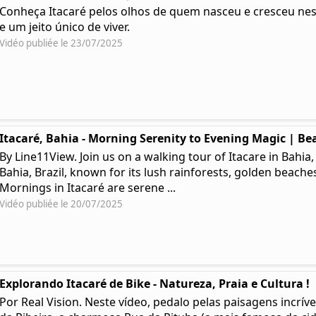
Conheça Itacaré pelos olhos de quem nasceu e cresceu ness
e um jeito único de viver.
Vidéo publiée le 23/07/2025
Itacaré, Bahia - Morning Serenity to Evening Magic | Bea
By Line11View. Join us on a walking tour of Itacare in Bahia,
Bahia, Brazil, known for its lush rainforests, golden beaches
Mornings in Itacaré are serene ...
Vidéo publiée le 20/07/2025
Explorando Itacaré de Bike - Natureza, Praia e Cultura !
Por Real Vision. Neste vídeo, pedalo pelas paisagens incríve