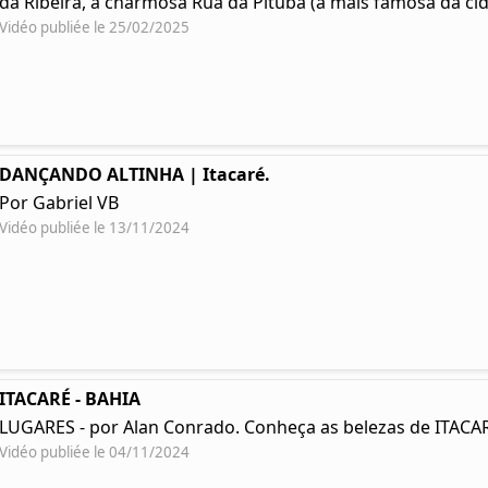
da Ribeira, a charmosa Rua da Pituba (a mais famosa da cida
Vidéo publiée le 25/02/2025
DANÇANDO ALTINHA | Itacaré.
Por Gabriel VB
Vidéo publiée le 13/11/2024
ITACARÉ - BAHIA
LUGARES - por Alan Conrado. Conheça as belezas de ITACAR
Vidéo publiée le 04/11/2024