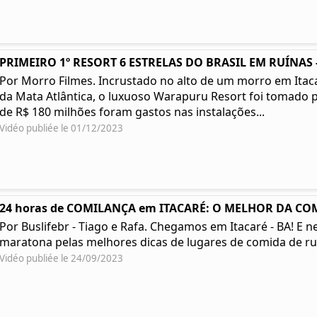
PRIMEIRO 1º RESORT 6 ESTRELAS DO BRASIL EM RUÍNAS -
Por Morro Filmes. Incrustado no alto de um morro em Itacar
da Mata Atlântica, o luxuoso Warapuru Resort foi tomado p
de R$ 180 milhões foram gastos nas instalações...
Vidéo publiée le 01/12/2023
24 horas de COMILANÇA em ITACARÉ: O MELHOR DA COM
Por Buslifebr - Tiago e Rafa. Chegamos em Itacaré - BA! E
maratona pelas melhores dicas de lugares de comida de ru
Vidéo publiée le 24/09/2023