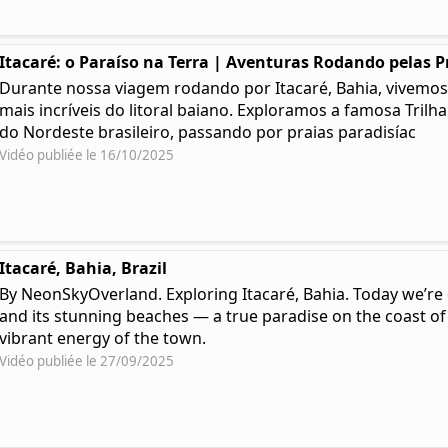
Itacaré: o Paraíso na Terra | Aventuras Rodando pelas P
Durante nossa viagem rodando por Itacaré, Bahia, vivemos
mais incríveis do litoral baiano. Exploramos a famosa Trilh
do Nordeste brasileiro, passando por praias paradisíac
Vidéo publiée le 16/10/2025
Itacaré, Bahia, Brazil
By NeonSkyOverland. Exploring Itacaré, Bahia. Today we’re 
and its stunning beaches — a true paradise on the coast of
vibrant energy of the town.
Vidéo publiée le 27/09/2025