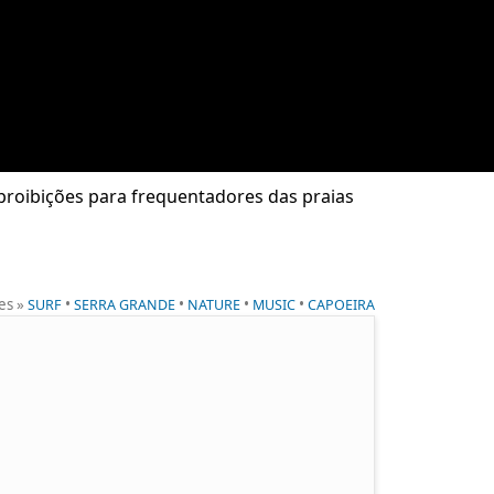
e proibições para frequentadores das praias
ies »
•
•
•
•
SURF
SERRA GRANDE
NATURE
MUSIC
CAPOEIRA