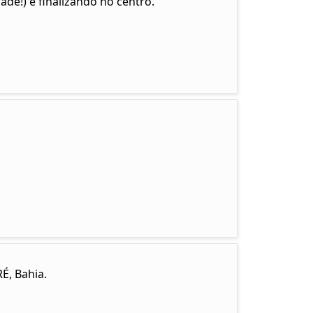
de!) e finalizando no centro.
É, Bahia.