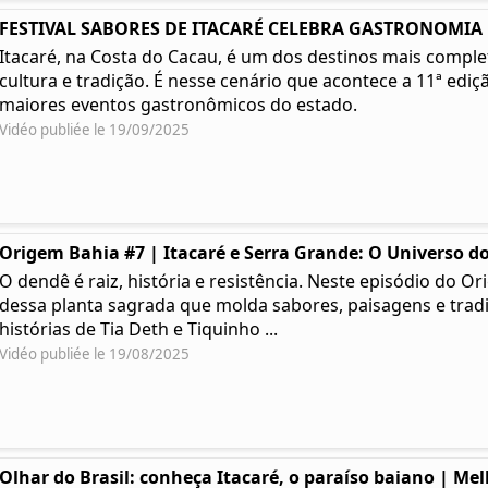
FESTIVAL SABORES DE ITACARÉ CELEBRA GASTRONOMIA | 
Itacaré, na Costa do Cacau, é um dos destinos mais complet
cultura e tradição. É nesse cenário que acontece a 11ª ediç
maiores eventos gastronômicos do estado.
Vidéo publiée le 19/09/2025
Origem Bahia #7 | Itacaré e Serra Grande: O Universo do
O dendê é raiz, história e resistência. Neste episódio do
dessa planta sagrada que molda sabores, paisagens e tradi
histórias de Tia Deth e Tiquinho ...
Vidéo publiée le 19/08/2025
Olhar do Brasil: conheça Itacaré, o paraíso baiano | Me