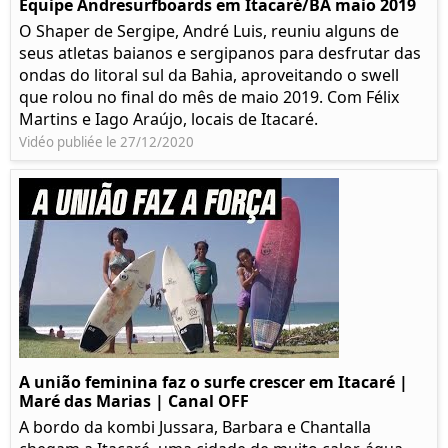
Equipe Andresurfboards em Itacaré/BA maio 2019
O Shaper de Sergipe, André Luis, reuniu alguns de
seus atletas baianos e sergipanos para desfrutar das
ondas do litoral sul da Bahia, aproveitando o swell
que rolou no final do mês de maio 2019. Com Félix
Martins e Iago Araújo, locais de Itacaré.
Vidéo publiée le 27/12/2020
A união feminina faz o surfe crescer em Itacaré |
Maré das Marias | Canal OFF
A bordo da kombi Jussara, Barbara e Chantalla