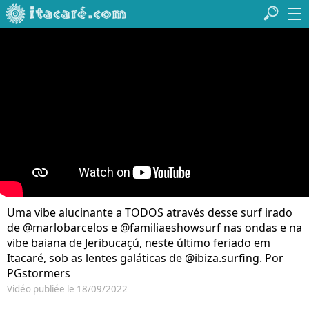
Uma vibe alucinante a TODOS através desse surf irado
de @marlobarcelos e @familiaeshowsurf nas ondas e na
vibe baiana de Jeribucaçú, neste último feriado em
Itacaré, sob as lentes galáticas de @ibiza.surfing. Por
PGstormers
Vidéo publiée le 18/09/2022