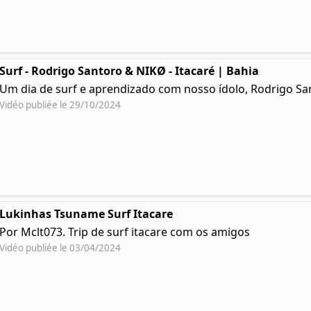
Surf - Rodrigo Santoro & NIKØ - Itacaré | Bahia
Um dia de surf e aprendizado com nosso ídolo, Rodrigo Sa
Vidéo publiée le 29/10/2024
Lukinhas Tsuname Surf Itacare
Por Mclt073. Trip de surf itacare com os amigos
Vidéo publiée le 03/04/2024