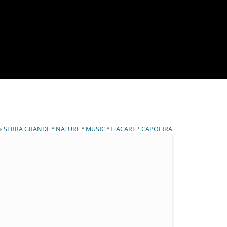
 »
•
•
•
•
SERRA GRANDE
NATURE
MUSIC
ITACARE
CAPOEIRA