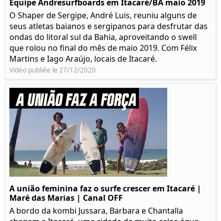
Equipe Andresurfboards em Itacaré/BA maio 2019
O Shaper de Sergipe, André Luis, reuniu alguns de
seus atletas baianos e sergipanos para desfrutar das
ondas do litoral sul da Bahia, aproveitando o swell
que rolou no final do mês de maio 2019. Com Félix
Martins e Iago Araújo, locais de Itacaré.
Vidéo publiée le 27/12/2020
A união feminina faz o surfe crescer em Itacaré |
Maré das Marias | Canal OFF
A bordo da kombi Jussara, Barbara e Chantalla