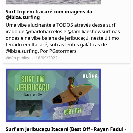
Surf Trip em Itacaré com imagens da
@ibiza.surfing
Uma vibe alucinante a TODOS através desse surf
irado de @marlobarcelos e @familiaeshowsurf nas
ondas e na vibe baiana de Jeribucaçú, neste último
feriado em Itacaré, sob as lentes galáticas de
@ibiza.surfing. Por PGstormers
Vidéo publiée le 18/09/2022
Surf em Jeribucaçu Itacaré (Best Off - Rayan Fadul -