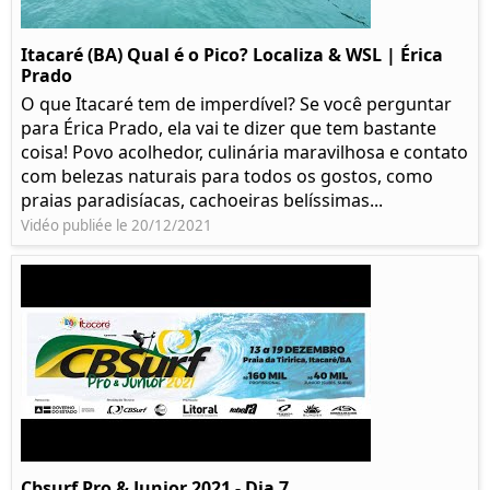
Itacaré (BA) Qual é o Pico? Localiza & WSL | Érica
Prado​
O que Itacaré tem de imperdível? Se você perguntar
para Érica Prado, ela vai te dizer que tem bastante
coisa!​ Povo acolhedor, culinária maravilhosa e contato
com belezas naturais para todos os gostos, como
praias paradisíacas, cachoeiras belíssimas...
Vidéo publiée le 20/12/2021
Cbsurf Pro & Junior 2021 - Dia 7