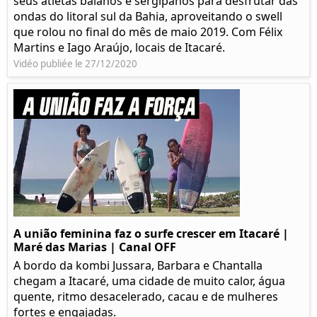
seus atletas baianos e sergipanos para desfrutar das
ondas do litoral sul da Bahia, aproveitando o swell
que rolou no final do mês de maio 2019. Com Félix
Martins e Iago Araújo, locais de Itacaré.
Vidéo publiée le 27/12/2020
A união feminina faz o surfe crescer em Itacaré |
Maré das Marias | Canal OFF
A bordo da kombi Jussara, Barbara e Chantalla
chegam a Itacaré, uma cidade de muito calor, água
quente, ritmo desacelerado, cacau e de mulheres
fortes e engajadas.