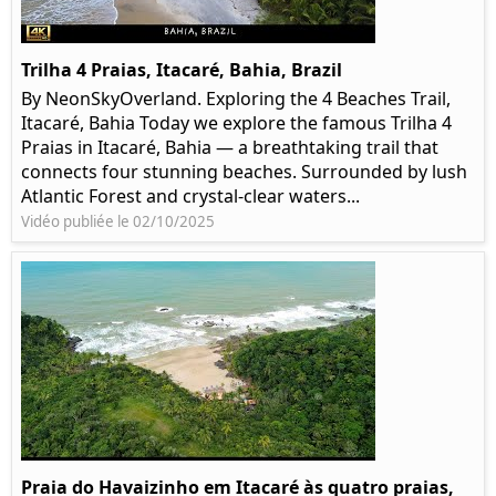
Trilha 4 Praias, Itacaré, Bahia, Brazil
By NeonSkyOverland. Exploring the 4 Beaches Trail,
Itacaré, Bahia Today we explore the famous Trilha 4
Praias in Itacaré, Bahia — a breathtaking trail that
connects four stunning beaches. Surrounded by lush
Atlantic Forest and crystal-clear waters...
Vidéo publiée le 02/10/2025
Praia do Havaizinho em Itacaré às quatro praias,