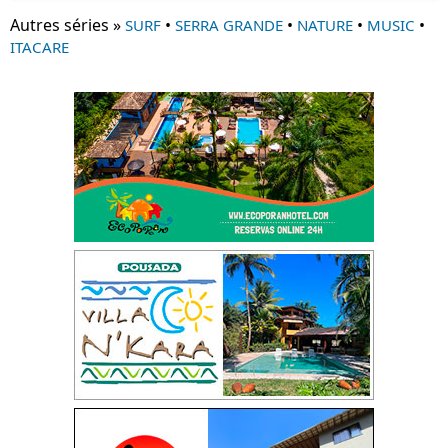
Autres séries »
•
•
•
•
SURF
SERRA GRANDE
NATURE
MUSIC
ITACARE