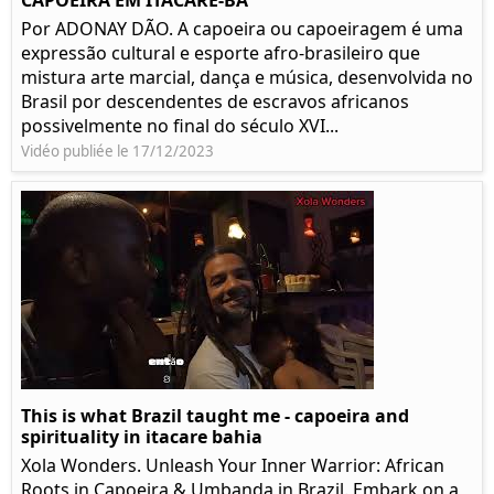
CAPOEIRA EM ITACARÉ-BA
Por ADONAY DÃO. A capoeira ou capoeiragem é uma
expressão cultural e esporte afro-brasileiro que
mistura arte marcial, dança e música, desenvolvida no
Brasil por descendentes de escravos africanos
possivelmente no final do século XVI...
Vidéo publiée le 17/12/2023
This is what Brazil taught me - capoeira and
spirituality in itacare bahia
Xola Wonders. Unleash Your Inner Warrior: African
Roots in Capoeira & Umbanda in Brazil. Embark on a