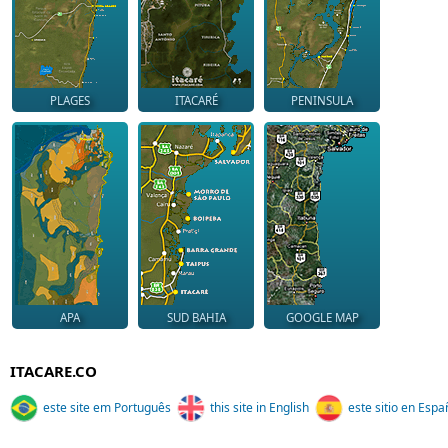
PLAGES
ITACARÉ
PENINSULA
APA
SUD BAHIA
GOOGLE MAP
ITACARE.CO
este site em Português
this site in English
este sitio en Espa