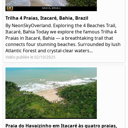
Trilha 4 Praias, Itacaré, Bahia, Brazil
By NeonSkyOverland. Exploring the 4 Beaches Trail,
Itacaré, Bahia Today we explore the famous Trilha 4
Praias in Itacaré, Bahia — a breathtaking trail that
connects four stunning beaches. Surrounded by lush
Atlantic Forest and crystal-clear waters...
Vidéo publiée le 02/10/2025
Praia do Havaizinho em Itacaré às quatro praias,