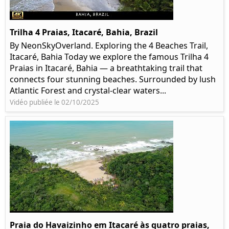
Trilha 4 Praias, Itacaré, Bahia, Brazil
By NeonSkyOverland. Exploring the 4 Beaches Trail,
Itacaré, Bahia Today we explore the famous Trilha 4
Praias in Itacaré, Bahia — a breathtaking trail that
connects four stunning beaches. Surrounded by lush
Atlantic Forest and crystal-clear waters...
Vidéo publiée le 02/10/2025
Praia do Havaizinho em Itacaré às quatro praias,