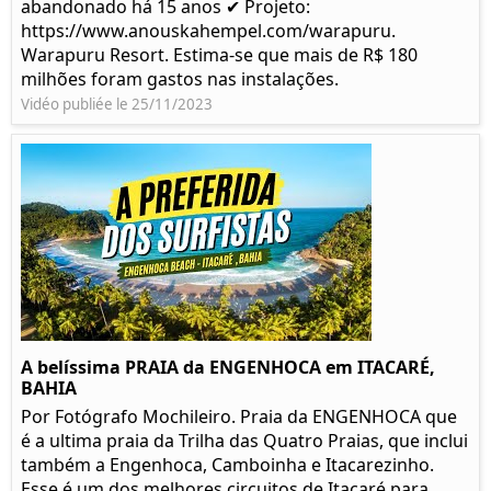
abandonado há 15 anos ✔ Projeto:
https://www.anouskahempel.com/warapuru.
Warapuru Resort. Estima-se que mais de R$ 180
milhões foram gastos nas instalações.
Vidéo publiée le 25/11/2023
A belíssima PRAIA da ENGENHOCA em ITACARÉ,
BAHIA
Por Fotógrafo Mochileiro. Praia da ENGENHOCA que
é a ultima praia da Trilha das Quatro Praias, que inclui
também a Engenhoca, Camboinha e Itacarezinho.
Esse é um dos melhores circuitos de Itacaré para