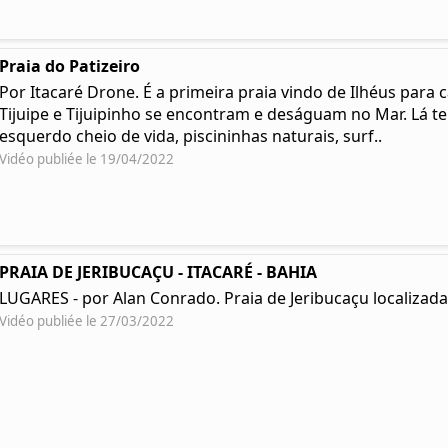
Praia do Patizeiro
Por Itacaré Drone. É a primeira praia vindo de Ilhéus para 
Tijuipe e Tijuipinho se encontram e deságuam no Mar. Lá t
esquerdo cheio de vida, piscininhas naturais, surf..
Vidéo publiée le 19/04/2022
PRAIA DE JERIBUCAÇU - ITACARÉ - BAHIA
LUGARES - por Alan Conrado. Praia de Jeribucaçu localizada 
Vidéo publiée le 27/03/2022