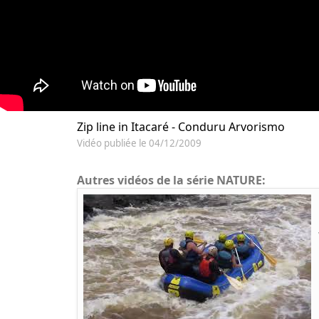
Zip line in Itacaré - Conduru Arvorismo
Vidéo publiée le 04/12/2009
Autres vidéos de la série NATURE: