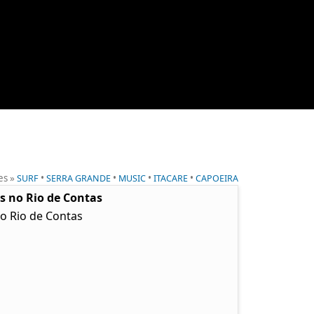
es »
•
•
•
•
SURF
SERRA GRANDE
MUSIC
ITACARE
CAPOEIRA
as no Rio de Contas
no Rio de Contas