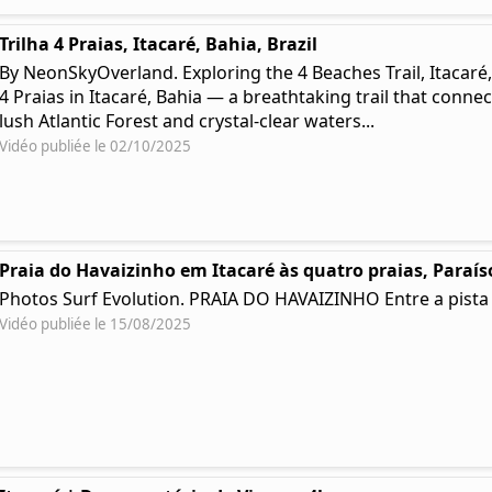
Trilha 4 Praias, Itacaré, Bahia, Brazil
By NeonSkyOverland. Exploring the 4 Beaches Trail, Itacaré
4 Praias in Itacaré, Bahia — a breathtaking trail that conn
lush Atlantic Forest and crystal-clear waters...
Vidéo publiée le 02/10/2025
Praia do Havaizinho em Itacaré às quatro praias, Paraí
Photos Surf Evolution. PRAIA DO HAVAIZINHO Entre a pista 
Vidéo publiée le 15/08/2025