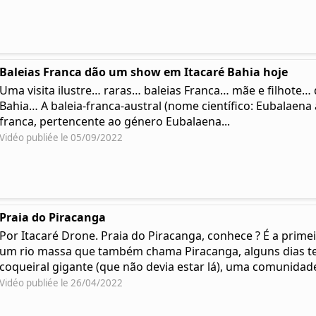
Baleias Franca dão um show em Itacaré Bahia hoje
Uma visita ilustre… raras… baleias Franca… mãe e filhote
Bahia… A baleia-franca-austral (nome científico: Eubalaena a
franca, pertencente ao género Eubalaena...
Vidéo publiée le 05/09/2022
Praia do Piracanga
Por Itacaré Drone. Praia do Piracanga, conhece ? É a prime
um rio massa que também chama Piracanga, alguns dias t
coqueiral gigante (que não devia estar lá), uma comunidade 
Vidéo publiée le 26/04/2022