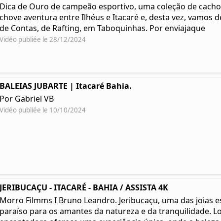
Dica de Ouro de campeão esportivo, uma coleção de cacho
chove aventura entre Ilhéus e Itacaré e, desta vez, vamos 
de Contas, de Rafting, em Taboquinhas. Por enviajaque
Vidéo publiée le 28/12/2024
BALEIAS JUBARTE | Itacaré Bahia.
Por Gabriel VB
Vidéo publiée le 10/10/2024
JERIBUCAÇU - ITACARÉ - BAHIA / ASSISTA 4K
Morro Filmms I Bruno Leandro. Jeribucaçu, uma das joias e
paraíso para os amantes da natureza e da tranquilidade. Lo