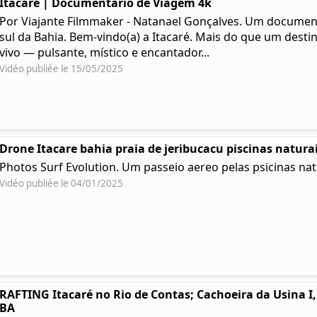
Itacaré | Documentário de Viagem 4k
Por Viajante Filmmaker - Natanael Gonçalves. Um documentá
sul da Bahia. Bem-vindo(a) a Itacaré. Mais do que um desti
vivo — pulsante, místico e encantador...
Vidéo publiée le 15/05/2025
Drone Itacare bahia praia de jeribucacu piscinas natura
Photos Surf Evolution. Um passeio aereo pelas psicinas nat
Vidéo publiée le 04/01/2025
RAFTING Itacaré no Rio de Contas; Cachoeira da Usina I, 
BA