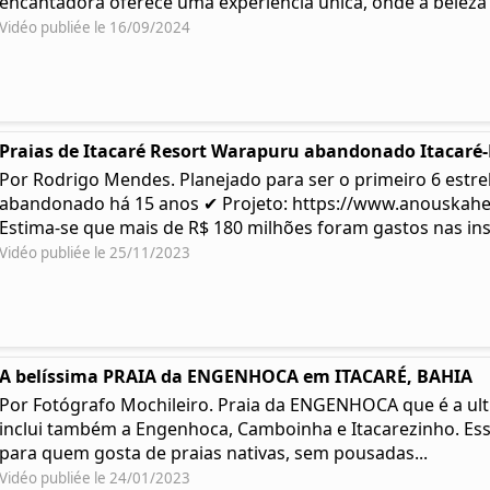
encantadora oferece uma experiência única, onde a beleza .
Vidéo publiée le 16/09/2024
Praias de Itacaré Resort Warapuru abandonado Itacaré
Por Rodrigo Mendes. Planejado para ser o primeiro 6 estre
abandonado há 15 anos ✔ Projeto: https://www.anouskah
Estima-se que mais de R$ 180 milhões foram gastos nas ins
Vidéo publiée le 25/11/2023
A belíssima PRAIA da ENGENHOCA em ITACARÉ, BAHIA
Por Fotógrafo Mochileiro. Praia da ENGENHOCA que é a ulti
inclui também a Engenhoca, Camboinha e Itacarezinho. Ess
para quem gosta de praias nativas, sem pousadas...
Vidéo publiée le 24/01/2023