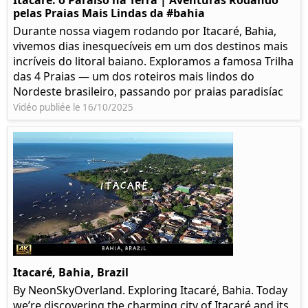
Itacaré: o Paraíso na Terra | Aventuras Rodando
pelas Praias Mais Lindas da #bahia
Durante nossa viagem rodando por Itacaré, Bahia,
vivemos dias inesquecíveis em um dos destinos mais
incríveis do litoral baiano. Exploramos a famosa Trilha
das 4 Praias — um dos roteiros mais lindos do
Nordeste brasileiro, passando por praias paradisíac
Vidéo publiée le 16/10/2025
Itacaré, Bahia, Brazil
By NeonSkyOverland. Exploring Itacaré, Bahia. Today
we’re discovering the charming city of Itacaré and its