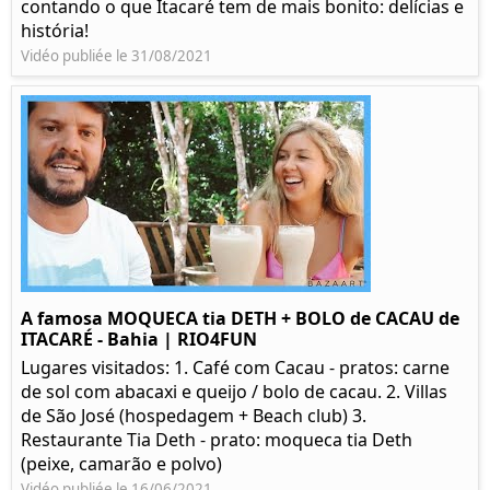
contando o que Itacaré tem de mais bonito: delícias e
história!
Vidéo publiée le 31/08/2021
A famosa MOQUECA tia DETH + BOLO de CACAU de
ITACARÉ - Bahia | RIO4FUN
Lugares visitados: 1. Café com Cacau - pratos: carne
de sol com abacaxi e queijo / bolo de cacau. 2. Villas
de São José (hospedagem + Beach club) 3.
Restaurante Tia Deth - prato: moqueca tia Deth
(peixe, camarão e polvo)
Vidéo publiée le 16/06/2021