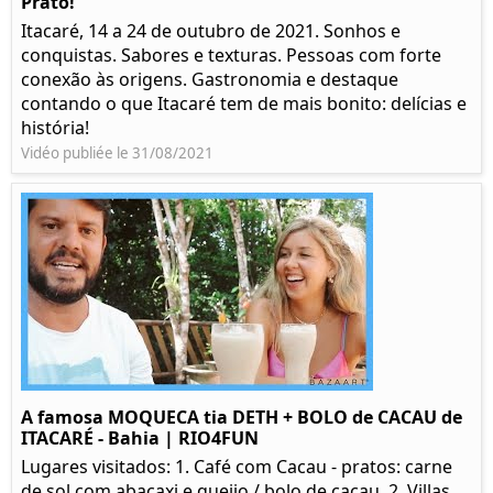
Prato!
Itacaré, 14 a 24 de outubro de 2021. Sonhos e
conquistas. Sabores e texturas. Pessoas com forte
conexão às origens. Gastronomia e destaque
contando o que Itacaré tem de mais bonito: delícias e
história!
Vidéo publiée le 31/08/2021
A famosa MOQUECA tia DETH + BOLO de CACAU de
ITACARÉ - Bahia | RIO4FUN
Lugares visitados: 1. Café com Cacau - pratos: carne
de sol com abacaxi e queijo / bolo de cacau. 2. Villas