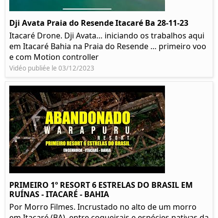
Dji Avata Praia do Resende Itacaré Ba 28-11-23
Itacaré Drone. Dji Avata… iniciando os trabalhos aqui
em Itacaré Bahia na Praia do Resende … primeiro voo
e com Motion controller
Vidéo publiée le 03/12/2023
PRIMEIRO 1º RESORT 6 ESTRELAS DO BRASIL EM
RUÍNAS - ITACARÉ - BAHIA
Por Morro Filmes. Incrustado no alto de um morro
em Itacaré (BA), entre coqueirais e espécies nativas da