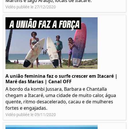
Martins e Iago Araújo, locais de Itacaré.
Vidéo publiée le 27/12/2020
A união feminina faz o surfe crescer em Itacaré |
Maré das Marias | Canal OFF
A bordo da kombi Jussara, Barbara e Chantalla
chegam a Itacaré, uma cidade de muito calor, água
quente, ritmo desacelerado, cacau e de mulheres
fortes e engajadas.
Vidéo publiée le 09/11/2020