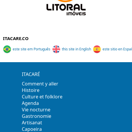
ITACARE.CO
este site em Português
this site in English
este sitio en Espa
ITACARÉ
Comment y aller
Histoire
Culture et folklore
Agenda
Vie nocturne
Gastronomie
Artisanat
Capoeira